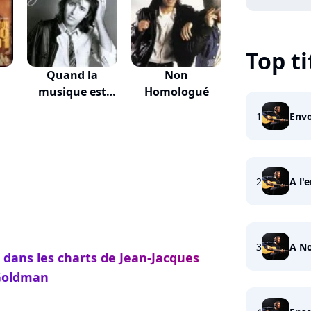
Top ti
Quand la
Non
musique est
Homologué
bonne
1
Envo
2
A l'
3
A N
 dans les charts de Jean-Jacques
Goldman