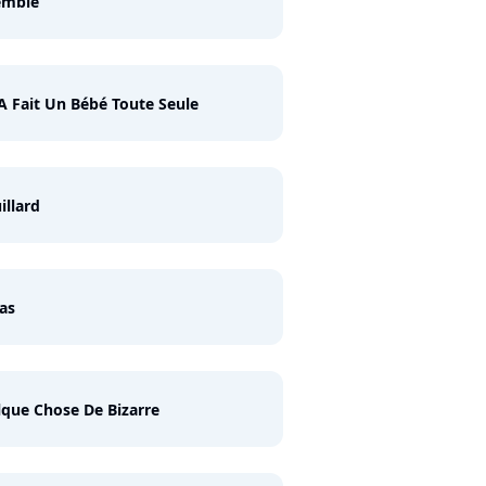
emble
 A Fait Un Bébé Toute Seule
illard
as
que Chose De Bizarre