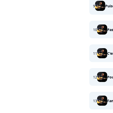
9
Puis
10
Pas
11
C'e
12
Pou
13
Fam