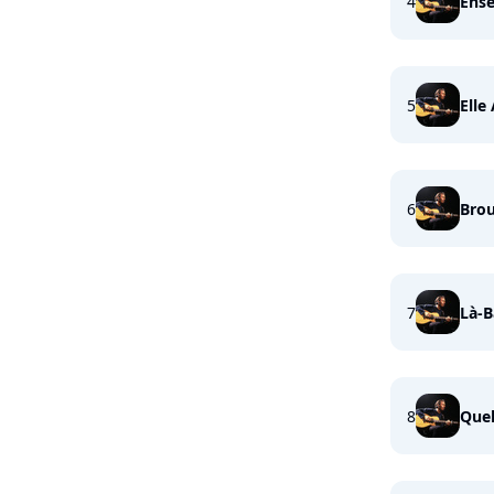
4
Ens
5
Elle
6
Brou
7
Là-B
8
Quel