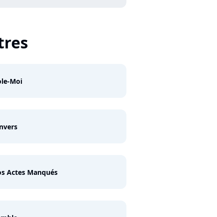
tres
le-Moi
envers
os Actes Manqués