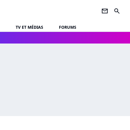
newsletter
search
TV ET MÉDIAS
FORUMS