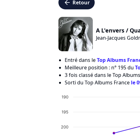
arrow_left
Retour
A L'envers / Q
Jean-Jacques Gol
Entré dans le
Top Albums Franc
Meilleure position : n° 195 du
T
3 fois classé dans le Top Albums
Sorti du Top Albums France
le 
190
195
200