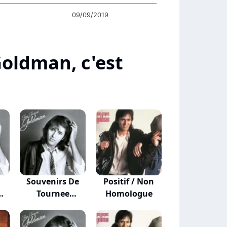
09/09/2019
Goldman, c'est
Highcharts.com
Souvenirs De
Positif / Non
Tournee
Homologue
(carnet...