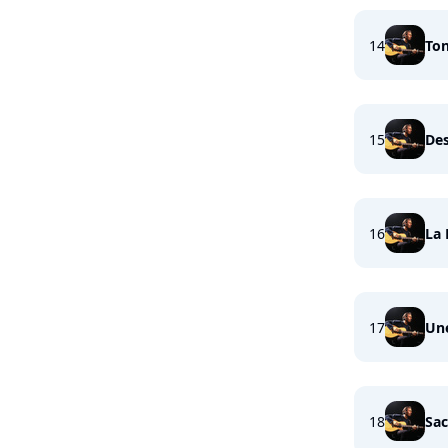
14
To
15
Des
16
La 
17
Une
18
Sac