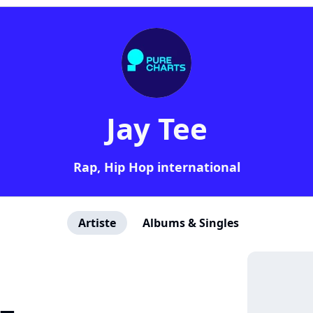
Jay Tee
Rap, Hip Hop international
Artiste
Albums & Singles