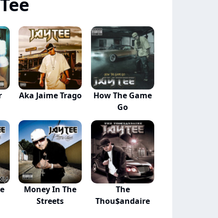
 Tee
r
Aka Jaime Trago
How The Game
Go
e
Money In The
The
Streets
Thou$andaire