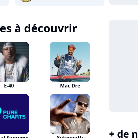
tes à découvrir
E-40
Mac Dre
+ de n
al Supreme
Yukmouth