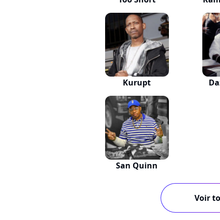
Kurupt
Da
San Quinn
Voir to