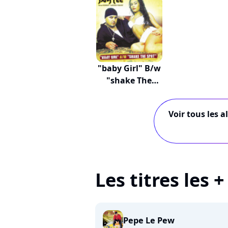
"baby Girl" B/w
"shake The
Spot"
Voir tous les a
Les titres les 
Pepe Le Pew