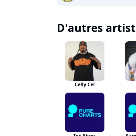
D'autres artis
Celly Cel
Too Short
Kam