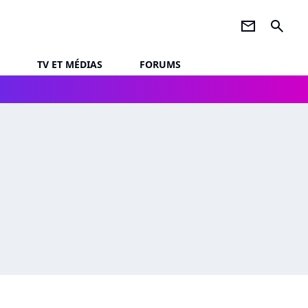
newsletter
search
TV ET MÉDIAS
FORUMS