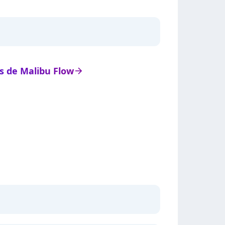
ts de Malibu Flow
arrow_right