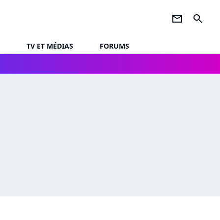
newsletter
search
TV ET MÉDIAS
FORUMS