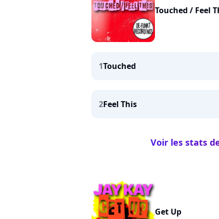
Touched / Feel T
1
Touched
2
Feel This
Voir les stats d
Get Up