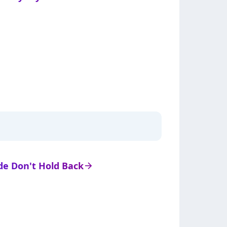
 de Don't Hold Back
arrow_right