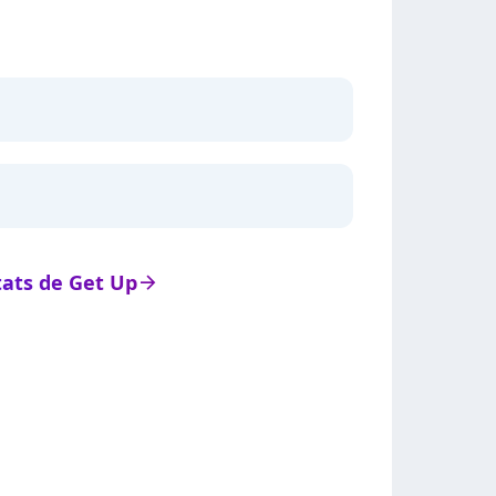
stats de Get Up
arrow_right