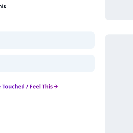
his
e Touched / Feel This
arrow_right