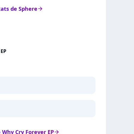
stats de Sphere
arrow_right
 EP
de Why Cry Forever EP
arrow_right