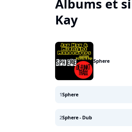
Albums et si
Kay
Sphere
1
Sphere
2
Sphere - Dub