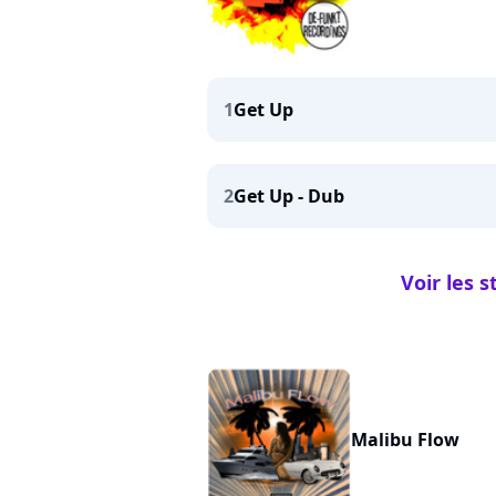
1
Get Up
2
Get Up - Dub
Voir les 
Malibu Flow