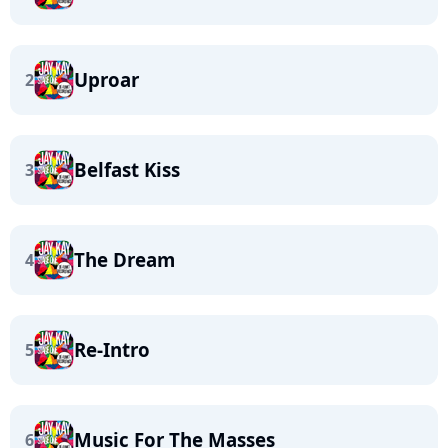
Uproar
2
Belfast Kiss
3
The Dream
4
Re-Intro
5
Music For The Masses
6