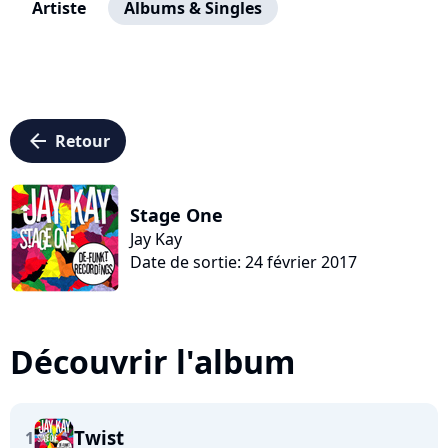
Artiste
Albums & Singles
arrow_left
Retour
Stage One
Jay Kay
Date de sortie: 24 février 2017
Découvrir l'album
Twist
1