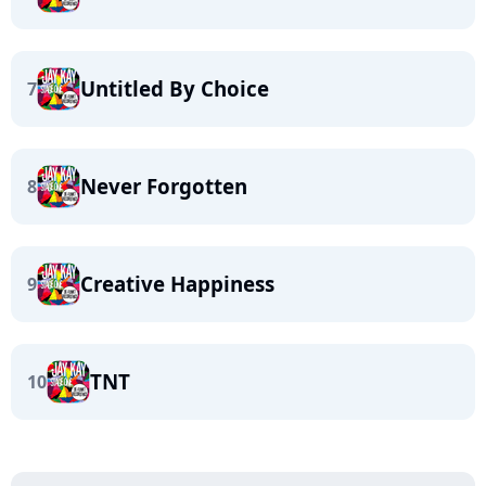
Untitled By Choice
7
Never Forgotten
8
Creative Happiness
9
TNT
10