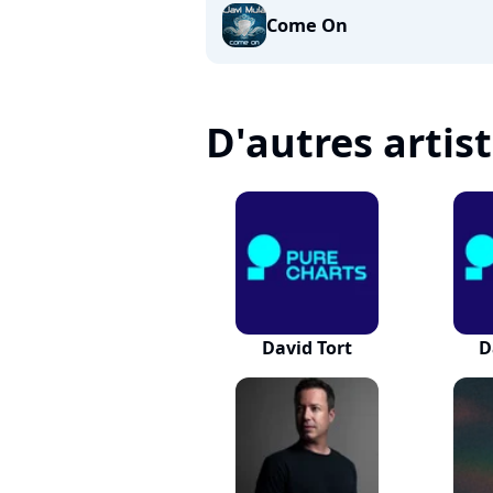
Come On
D'autres artis
David Tort
D