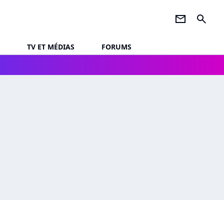
newsletter
search
TV ET MÉDIAS
FORUMS