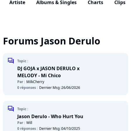
Artiste
Albums & Singles
Charts
Clips
Forums Jason Derulo
chat
Topic :
DJ GOJA x JASON DERULO x
MELODY - Mi Chico
Par :
MilkCherry
0 réponses :
Dernier Msg :
26/06/2026
chat
Topic :
Jason Derulo - Who Hurt You
Par :
Will
0 réponses :
Dernier Msg :
04/10/2025