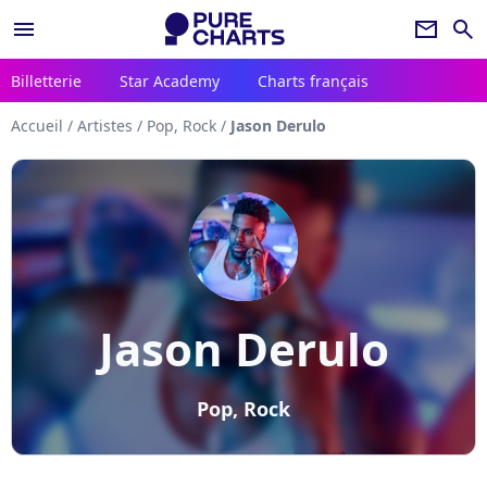
menu
newsletter
search
Billetterie
Star Academy
Charts français
Accueil
/
Artistes
/
Pop, Rock
/
Jason Derulo
Jason Derulo
Pop, Rock