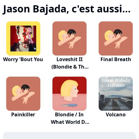
Jason Bajada, c'est aussi...
Worry 'Bout You
Loveshit II
Final Breath
(Blondie & The
Ba...
Painkiller
Blondie / In
Volcano
What World Do
Yo...