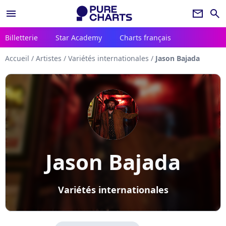
menu
newsletter
search
Billetterie
Star Academy
Charts français
Accueil
/
Artistes
/
Variétés internationales
/
Jason Bajada
Jason Bajada
Variétés internationales