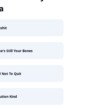
a
shit
's Still Your Bones
 Not To Quit
ution Kind