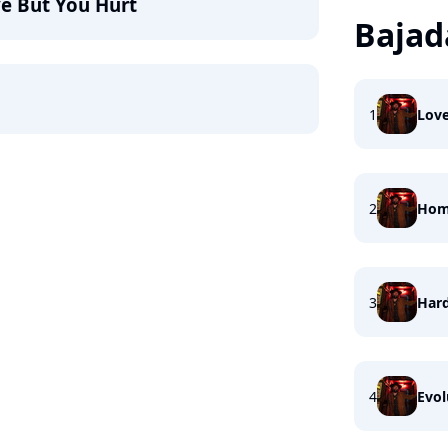
e But You Hurt
Bajad
1
Love
2
Home
3
Hard
4
Evol