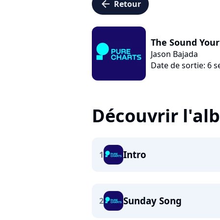
arrow_left
Retour
The Sound Your
Jason Bajada
Date de sortie: 6
Découvrir l'a
Intro
1
Sunday Song
2