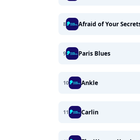
Afraid of Your Secret
8
Paris Blues
9
Ankle
10
Carlin
11