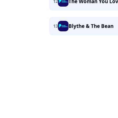
The Woman You Lov
12
Blythe & The Bean
13