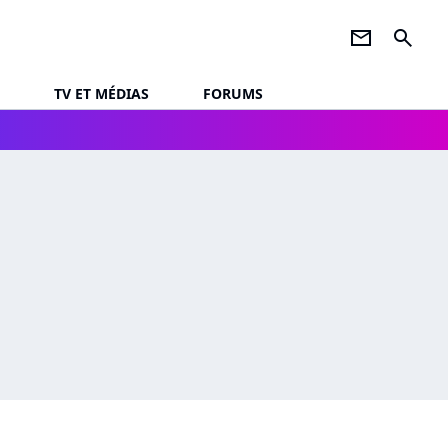
newsletter
search
TV ET MÉDIAS
FORUMS