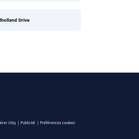
holland Drive
érer Utiq
|
Publicité
|
Préférences cookies