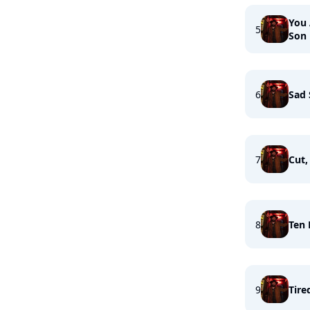
You 
5
Son
6
Sad 
7
Cut,
8
Ten 
9
Tire