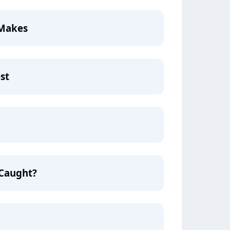
 Makes
st
Caught?