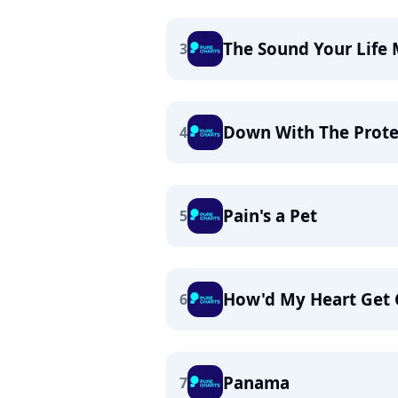
The Sound Your Life
3
Down With The Prote
4
Pain's a Pet
5
How'd My Heart Get 
6
Panama
7