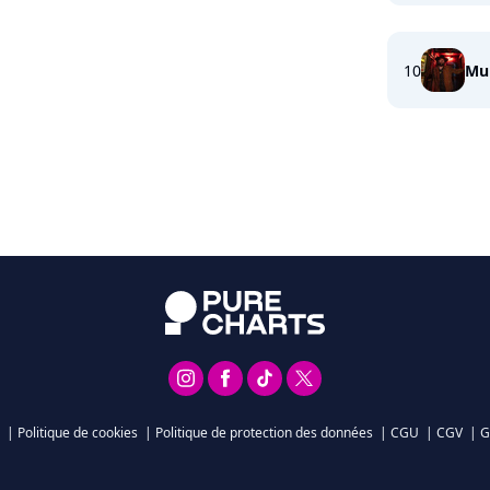
10
Mul
|
Politique de cookies
|
Politique de protection des données
|
CGU
|
CGV
|
G