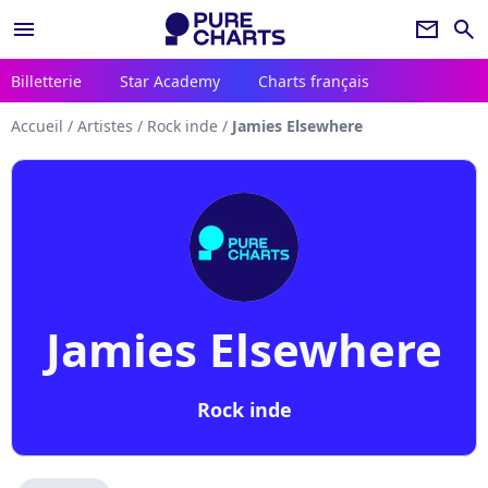
menu
newsletter
search
Billetterie
Star Academy
Charts français
Accueil
/
Artistes
/
Rock inde
/
Jamies Elsewhere
Jamies Elsewhere
Rock inde