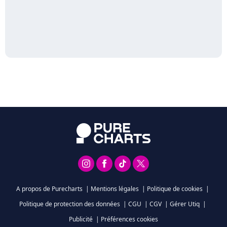
A propos de Purecharts
|
Mentions légales
|
Politique de cookies
|
Politique de protection des données
|
CGU
|
CGV
|
Gérer Utiq
|
Publicité
|
Préférences cookies