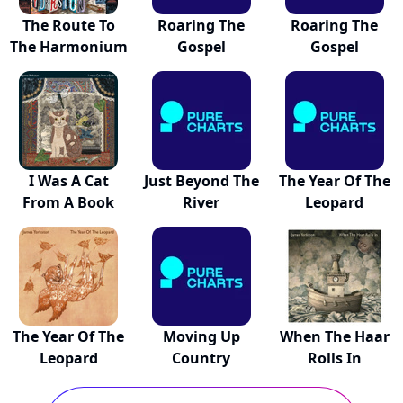
The Route To
Roaring The
Roaring The
The Harmonium
Gospel
Gospel
I Was A Cat
Just Beyond The
The Year Of The
From A Book
River
Leopard
The Year Of The
Moving Up
When The Haar
Leopard
Country
Rolls In