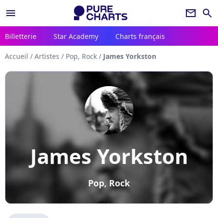
menu
newsletter
search
Billetterie
Star Academy
Charts français
Accueil
/
Artistes
/
Pop, Rock
/
James Yorkston
James Yorkston
Pop, Rock