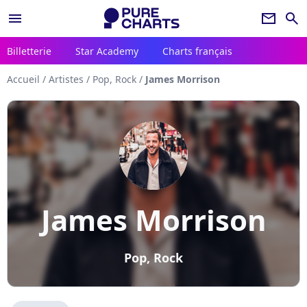
menu
newsletter
search
Billetterie
Star Academy
Charts français
Accueil
/
Artistes
/
Pop, Rock
/
James Morrison
James Morrison
Pop, Rock