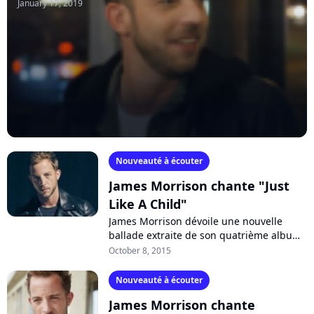
January 17, 2019
Nouveauté à écouter
James Morrison chante "Just
Like A Child"
James Morrison dévoile une nouvelle
ballade extraite de son quatrième album
"Higher Than Here", à paraître le 30
October 8, 2015
octobre. Écoutez "Just Like A Child"...
Nouveauté à écouter
James Morrison chante