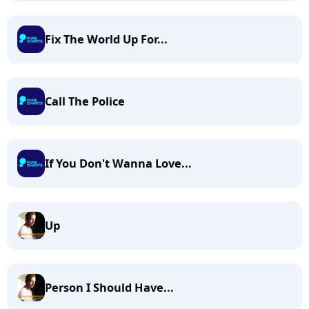
Fix The World Up For...
Call The Police
If You Don't Wanna Love...
Up
Person I Should Have...