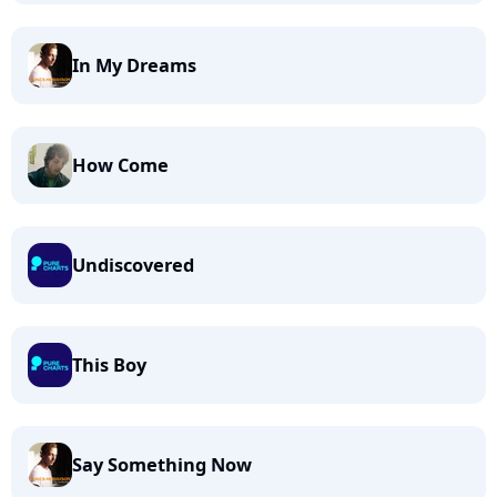
In My Dreams
How Come
Undiscovered
This Boy
Say Something Now