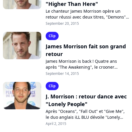
"Higher Than Here"
Le chanteur James Morrison opère un
retour réussi avec deux titres, "Demons"
et "Higher Than Here", qui donne son
September 20, 2015
nom à un quatrième album à paraître....
Clip
James Morrison fait son grand
retour
James Morrison is back ! Quatre ans
après "The Awakening", le crooner
anglais annonce l'arrivée dans les bacs
September 14, 2015
de son quatrième album "Higher Than
Here"...
Clip
J. Morrison : retour dance avec
"Lonely People"
Après "Oceans", "Fall Out" et "Give Me",
le duo anglais iLL BLU dévoile "Lonely
People". C'est le nouveau single qu'il a
April 2, 2015
enregistré avec James Morrison....