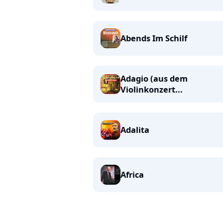
Abends Im Schilf
Adagio (aus dem
Violinkonzert...
Adalita
Africa