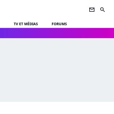
newsletter
search
TV ET MÉDIAS
FORUMS