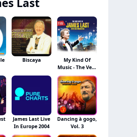
es Last
le
Biscaya
My Kind Of
Music - The Very
B...
est
James Last Live
Dancing à gogo,
In Europe 2004
Vol. 3