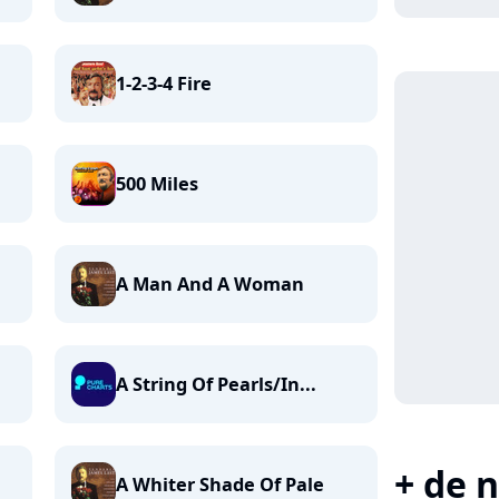
1-2-3-4 Fire
500 Miles
A Man And A Woman
A String Of Pearls/In...
+ de n
A Whiter Shade Of Pale