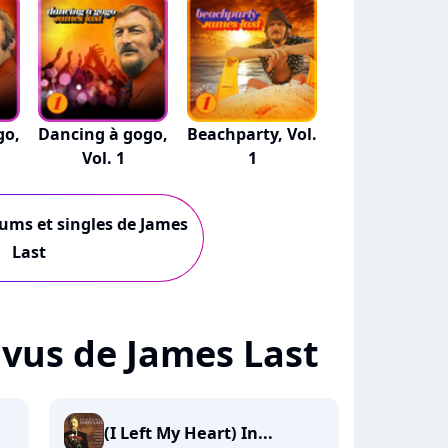
go,
Dancing à gogo,
Beachparty, Vol.
Vol. 1
1
bums et singles de James
Last
+ vus de James Last
(I Left My Heart) In...