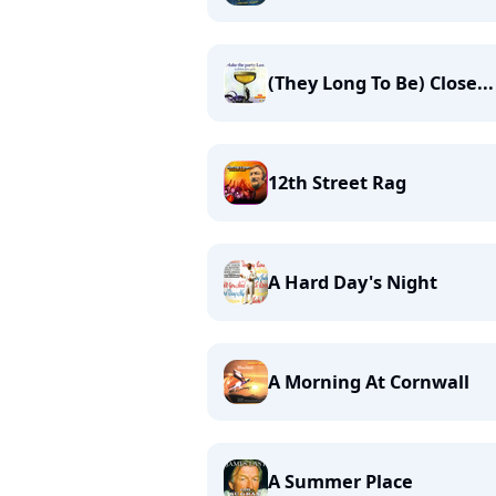
(They Long To Be) Close...
12th Street Rag
A Hard Day's Night
A Morning At Cornwall
A Summer Place