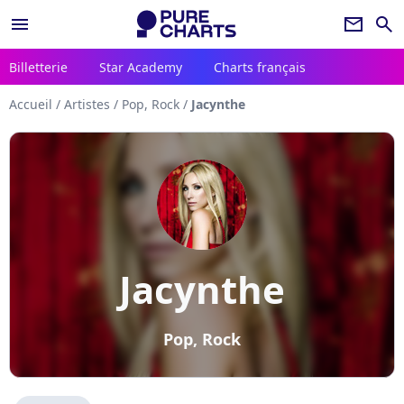
menu
newsletter
search
Billetterie
Star Academy
Charts français
Accueil
/
Artistes
/
Pop, Rock
/
Jacynthe
Jacynthe
Pop, Rock