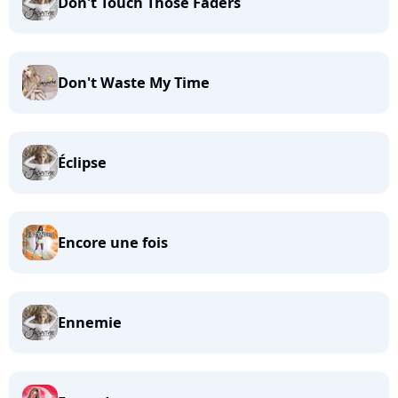
Don't Touch Those Faders
Don't Waste My Time
Éclipse
Encore une fois
Ennemie