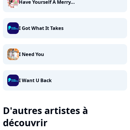
Have Yourself A Merry...
I Got What It Takes
I Need You
I Want U Back
D'autres artistes à
découvrir