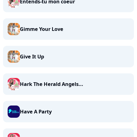
Entends-tu mon coeur
Gimme Your Love
Give It Up
Hark The Herald Angels...
Have A Party