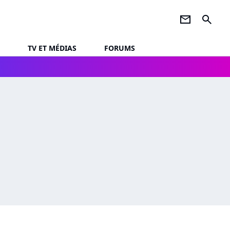
newsletter
search
TV ET MÉDIAS
FORUMS