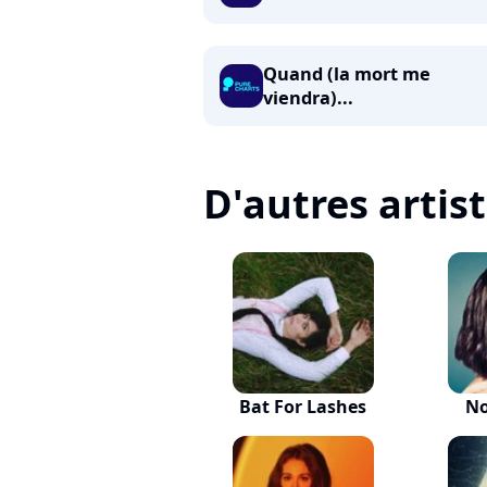
Quand (la mort me
viendra)...
D'autres artis
Bat For Lashes
No