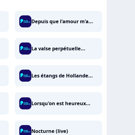
Depuis que l'amour m'a...
La valse perpétuelle...
Les étangs de Hollande...
Lorsqu'on est heureux...
Nocturne (live)