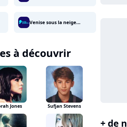
Venise sous la neige...
tes à découvrir
rah Jones
Sufjan Stevens
+ de n