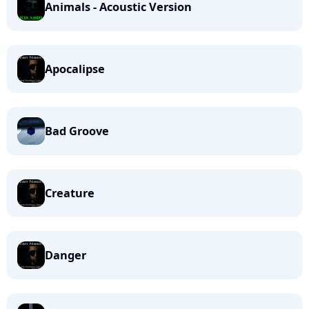
Animals - Acoustic Version
Apocalipse
Bad Groove
Creature
Danger