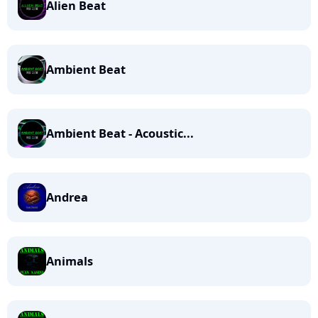
Alien Beat
Ambient Beat
Ambient Beat - Acoustic...
Andrea
Animals