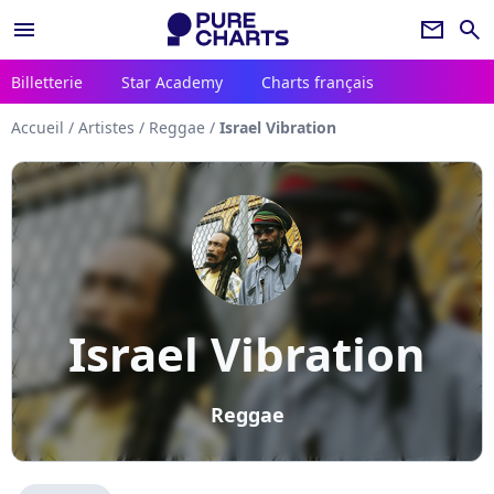
menu
newsletter
search
Billetterie
Star Academy
Charts français
Accueil
/
Artistes
/
Reggae
/
Israel Vibration
Israel Vibration
Reggae