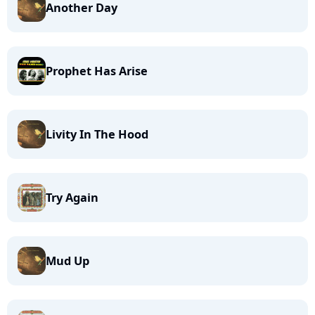
Another Day
Prophet Has Arise
Livity In The Hood
Try Again
Mud Up