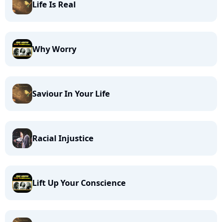
Life Is Real
Why Worry
Saviour In Your Life
Racial Injustice
Lift Up Your Conscience