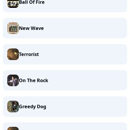
Ball Of Fire
New Wave
Terrorist
On The Rock
Greedy Dog