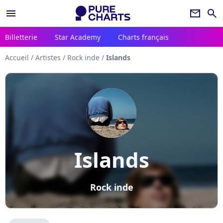
menu
newsletter
search
Billetterie
Star Academy
Charts français
Accueil
/
Artistes
/
Rock inde
/
Islands
Islands
Rock inde