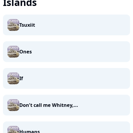
Islands
Tsuxiit
Ones
If
Don’t call me Whitney,...
Humans