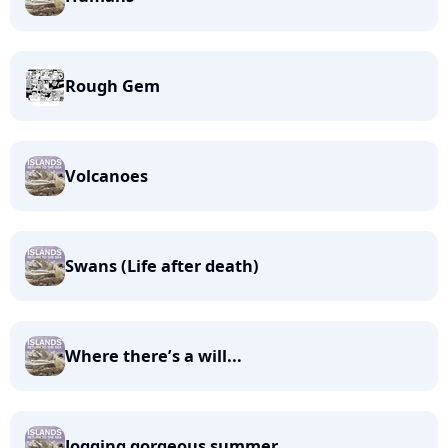
Rough Gem
Volcanoes
Swans (Life after death)
Where there’s a will...
Jogging gorgeous summer