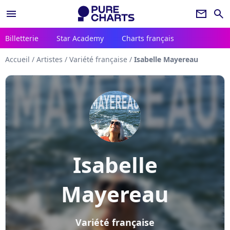
menu
newsletter
search
Billetterie
Star Academy
Charts français
Accueil
/
Artistes
/
Variété française
/
Isabelle Mayereau
Isabelle
Mayereau
Variété française