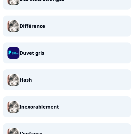
Différence
Duvet gris
Hash
Inexorablement
L'enfance