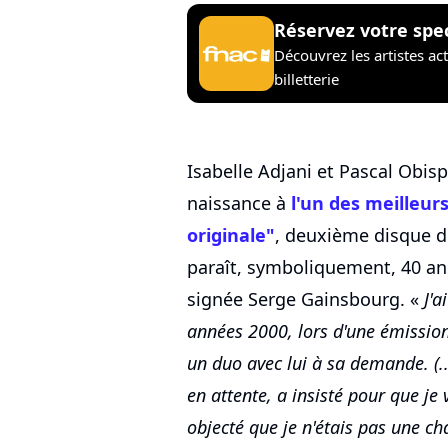
Réservez votre spe
Découvrez les artistes ac
billetterie
Isabelle Adjani et Pascal Obis
naissance à
l'un des meilleur
originale"
, deuxième disque de
paraît, symboliquement, 40 an
signée Serge Gainsbourg. «
J'a
années 2000, lors d'une émission 
un duo avec lui à sa demande. (..
en attente, a insisté pour que je v
objecté que je n'étais pas une ch