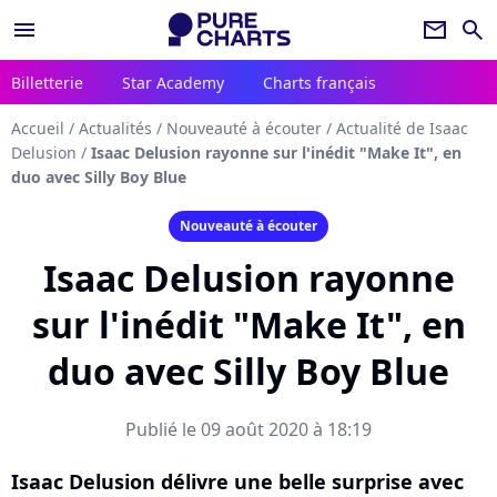
menu
newsletter
search
Billetterie
Star Academy
Charts français
Accueil
/
Actualités
/
Nouveauté à écouter
/
Actualité de Isaac
Delusion
/
Isaac Delusion rayonne sur l'inédit "Make It", en
duo avec Silly Boy Blue
Nouveauté à écouter
Isaac Delusion rayonne
sur l'inédit "Make It", en
duo avec Silly Boy Blue
Publié le 09 août 2020 à 18:19
Isaac Delusion délivre une belle surprise avec