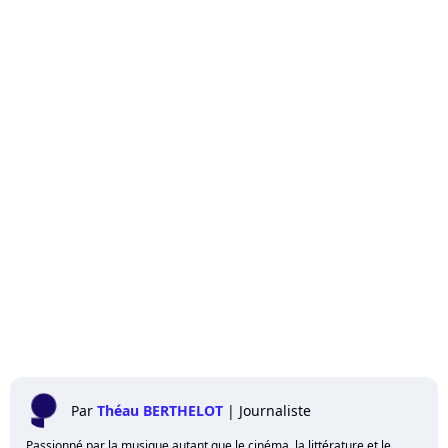
Par
Théau BERTHELOT
|
Journaliste
Passionné par la musique autant que le cinéma, la littérature et le