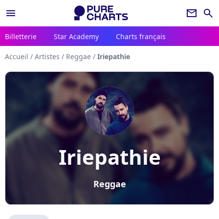
menu
newsletter
search
Billetterie
Star Academy
Charts français
Accueil
/
Artistes
/
Reggae
/
Iriepathie
Iriepathie
Reggae