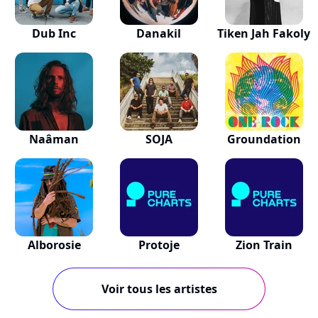
Dub Inc
Danakil
Tiken Jah Fakoly
Naâman
SOJA
Groundation
Alborosie
Protoje
Zion Train
Voir tous les artistes