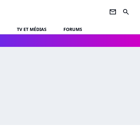
newsletter
search
TV ET MÉDIAS
FORUMS