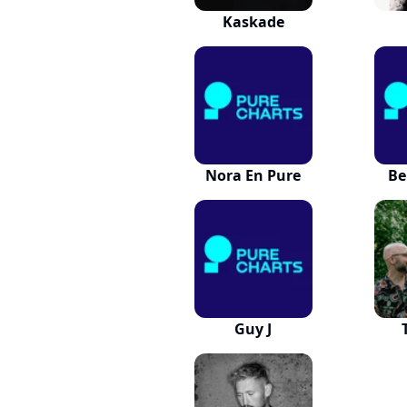
Kaskade
Nora En Pure
Be
Guy J