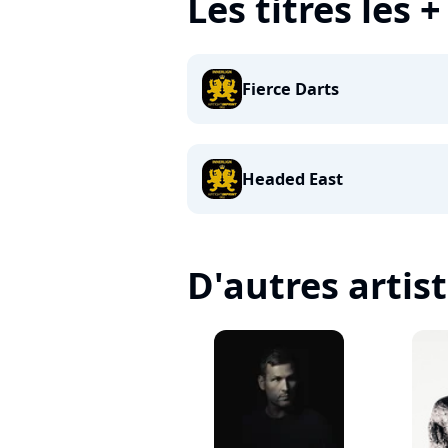
Les titres les 
Fierce Darts
Headed East
D'autres artis