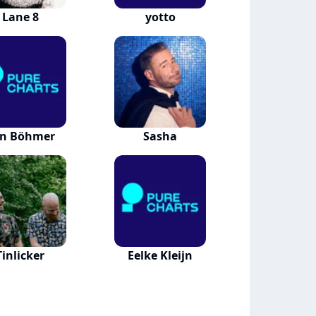
Lane 8
yotto
n Böhmer
Sasha
Tinlicker
Eelke Kleijn