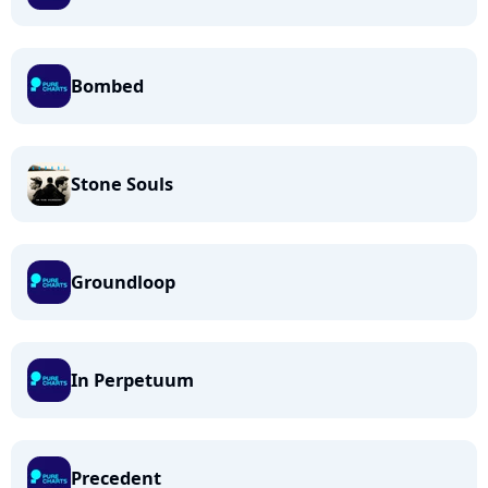
Bombed
Stone Souls
Groundloop
In Perpetuum
Precedent