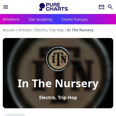
menu
newsletter
search
Billetterie
Star Academy
Charts français
Accueil
/
Artistes
/
Electro, Trip Hop
/
In The Nursery
In The Nursery
Electro, Trip Hop