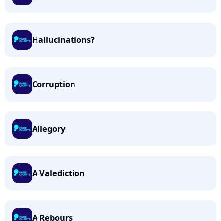
Hallucinations?
Corruption
Allegory
A Valediction
A Rebours