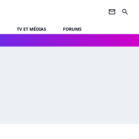
newsletter
search
TV ET MÉDIAS
FORUMS