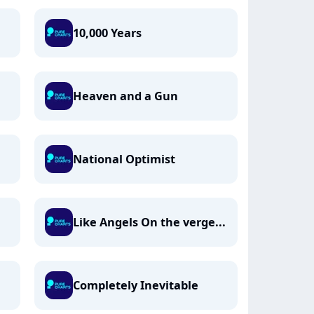
10,000 Years
Heaven and a Gun
National Optimist
Like Angels On the verge...
Completely Inevitable