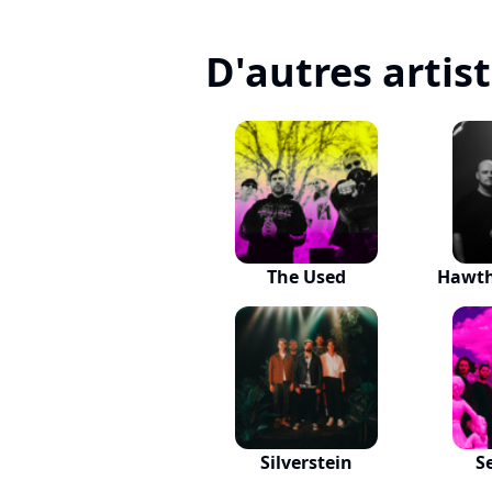
D'autres artis
The Used
Hawth
Silverstein
S