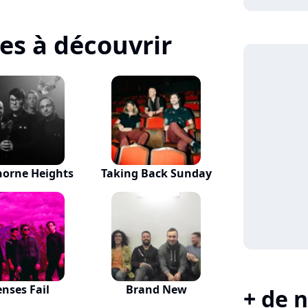
tes à découvrir
orne Heights
Taking Back Sunday
enses Fail
Brand New
+ de n