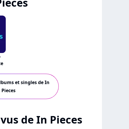
Pieces
o
ce
albums et singles de In
Pieces
+ vus de In Pieces