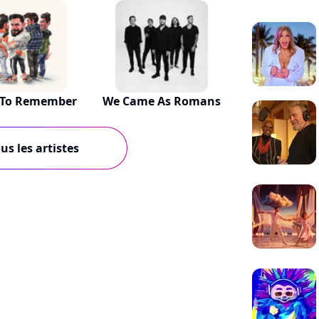
 To Remember
We Came As Romans
us les artistes