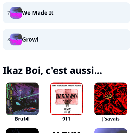
We Made It
7
Growl
8
Ikaz Boi, c'est aussi...
Brut4l
911
J'savais