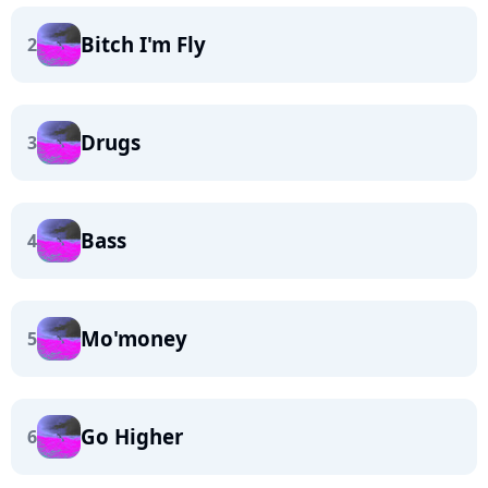
Bitch I'm Fly
2
Drugs
3
Bass
4
Mo'money
5
Go Higher
6