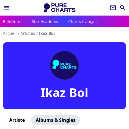
menu
newsletter
search
Billetterie
Star Academy
Charts français
Accueil
/
Artistes
/
Ikaz Boi
Ikaz Boi
Artiste
Albums & Singles