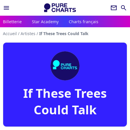
menu
newsletter
search
Billetterie
Star Academy
Charts français
Accueil
/
Artistes
/
If These Trees Could Talk
If These Trees
Could Talk