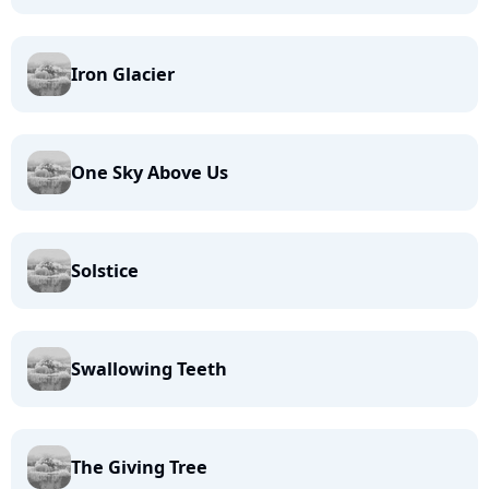
Iron Glacier
One Sky Above Us
Solstice
Swallowing Teeth
The Giving Tree