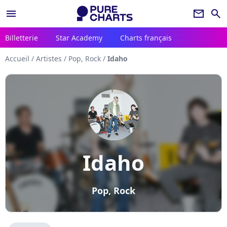
menu
newsletter
search
Billetterie
Star Academy
Charts français
Accueil
/
Artistes
/
Pop, Rock
/
Idaho
Idaho
Pop, Rock