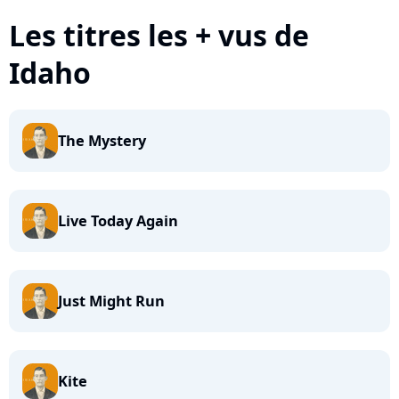
Les titres les + vus de
Idaho
The Mystery
Live Today Again
Just Might Run
Kite