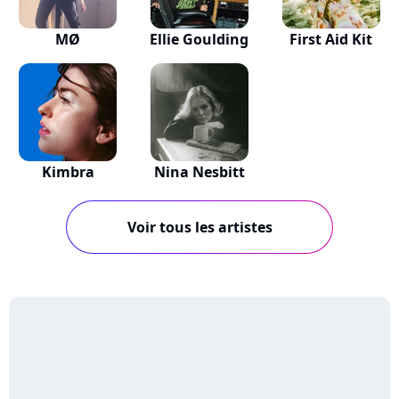
MØ
Ellie Goulding
First Aid Kit
Kimbra
Nina Nesbitt
Voir tous les artistes