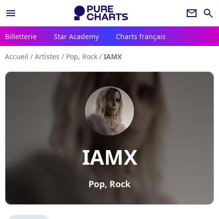
menu
newsletter
search
Billetterie
Star Academy
Charts français
Accueil
/
Artistes
/
Pop, Rock
/
IAMX
IAMX
Pop, Rock