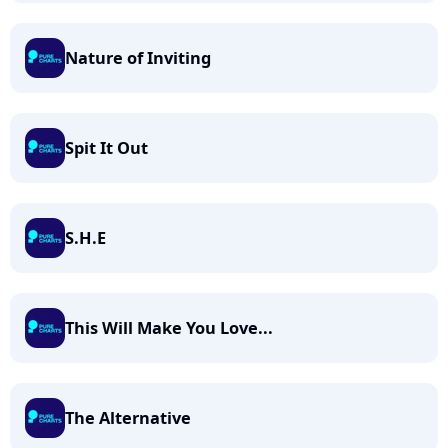
Nature of Inviting
Spit It Out
S.H.E
This Will Make You Love...
The Alternative