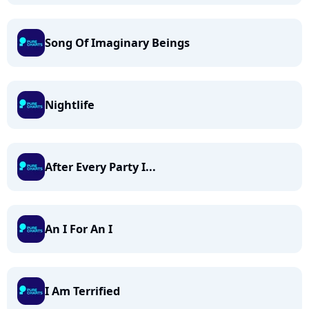
Song Of Imaginary Beings
Nightlife
After Every Party I...
An I For An I
I Am Terrified