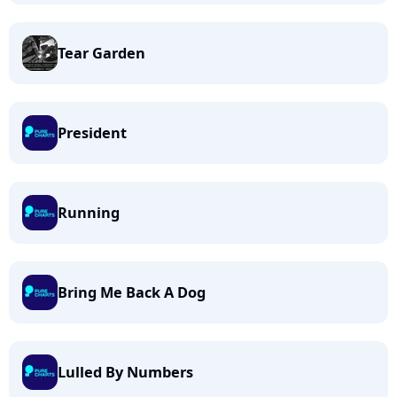
Tear Garden
President
Running
Bring Me Back A Dog
Lulled By Numbers