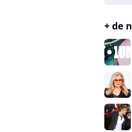
+ de n