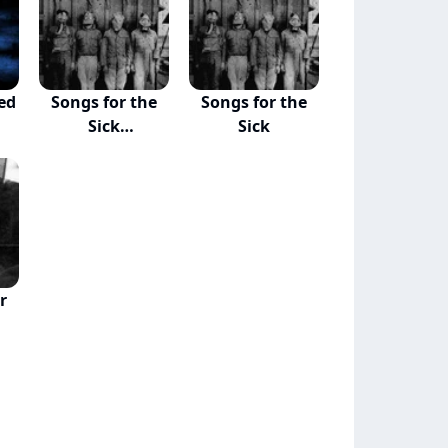
ed
Songs for the
Songs for the
Sick
Sick
(Instrumen...
r