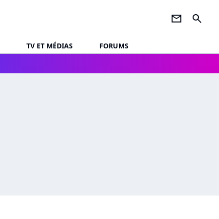
newsletter
search
TV ET MÉDIAS
FORUMS