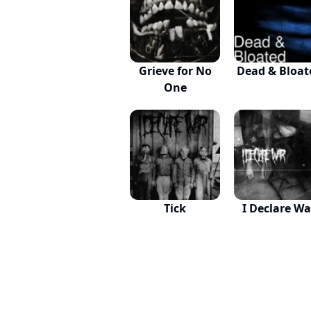
Grieve for No
Dead & Bloat
One
Tick
I Declare Wa