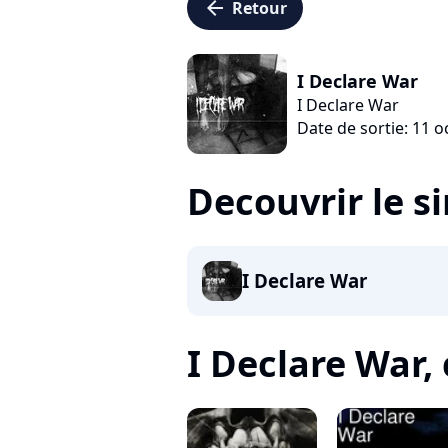
arrow_left
Retour
I Declare War
I Declare War
Date de sortie: 11 
Decouvrir le s
I Declare War
I Declare War, c