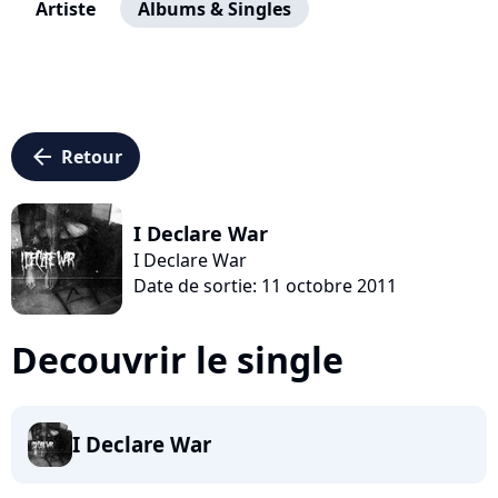
Artiste
Albums & Singles
arrow_left
Retour
I Declare War
I Declare War
Date de sortie: 11 octobre 2011
Decouvrir le single
I Declare War