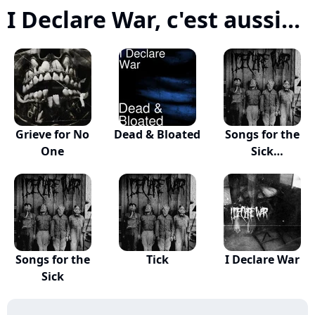
I Declare War, c'est aussi...
Grieve for No
Dead & Bloated
Songs for the
One
Sick
(Instrumen...
Songs for the
Tick
I Declare War
Sick