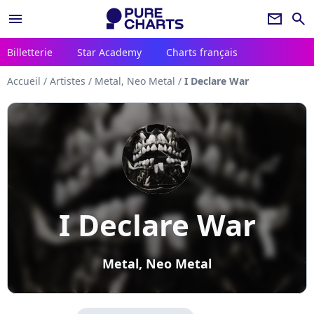
menu
newsletter
search
Billetterie
Star Academy
Charts français
Accueil
/
Artistes
/
Metal, Neo Metal
/
I Declare War
I Declare War
Metal, Neo Metal