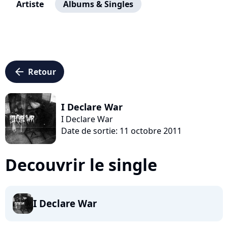
Artiste
Albums & Singles
arrow_left
Retour
I Declare War
I Declare War
Date de sortie: 11 octobre 2011
Decouvrir le single
I Declare War