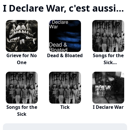
I Declare War, c'est aussi...
Grieve for No
Dead & Bloated
Songs for the
One
Sick
(Instrumen...
Songs for the
Tick
I Declare War
Sick