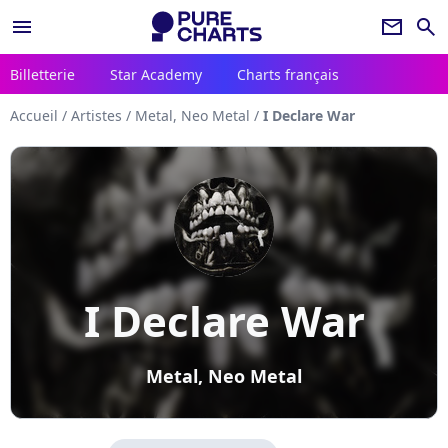
menu
newsletter
search
Billetterie
Star Academy
Charts français
Accueil
/
Artistes
/
Metal, Neo Metal
/
I Declare War
I Declare War
Metal, Neo Metal