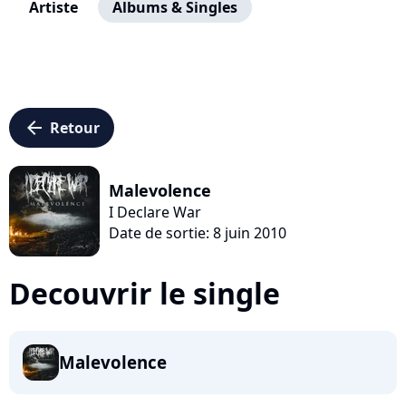
Artiste
Albums & Singles
arrow_left
Retour
Malevolence
I Declare War
Date de sortie: 8 juin 2010
Decouvrir le single
Malevolence