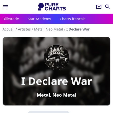
menu
newsletter
search
Billetterie
Star Academy
Charts français
Accueil
/
Artistes
/
Metal, Neo Metal
/
I Declare War
I Declare War
Metal, Neo Metal