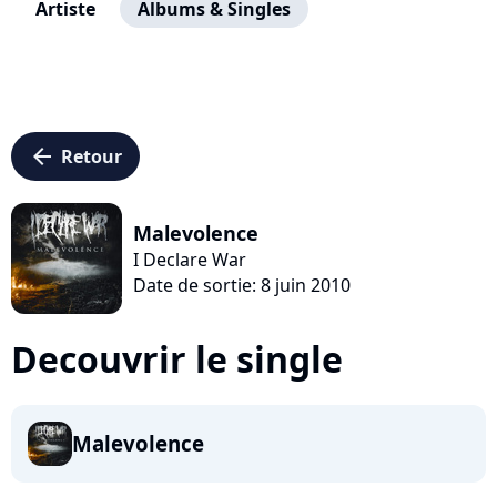
Artiste
Albums & Singles
arrow_left
Retour
Malevolence
I Declare War
Date de sortie: 8 juin 2010
Decouvrir le single
Malevolence