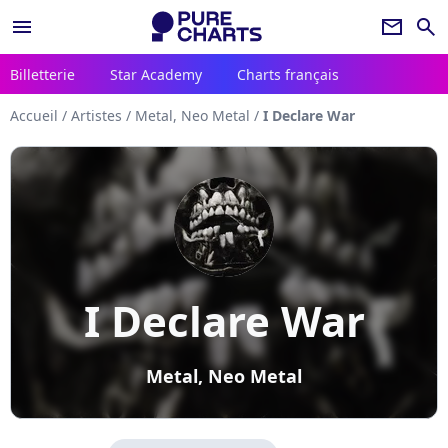
menu
newsletter
search
Billetterie
Star Academy
Charts français
Accueil
/
Artistes
/
Metal, Neo Metal
/
I Declare War
I Declare War
Metal, Neo Metal