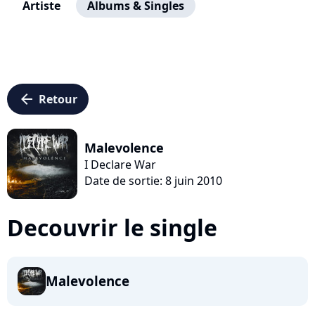
Artiste
Albums & Singles
arrow_left
Retour
Malevolence
I Declare War
Date de sortie: 8 juin 2010
Decouvrir le single
Malevolence