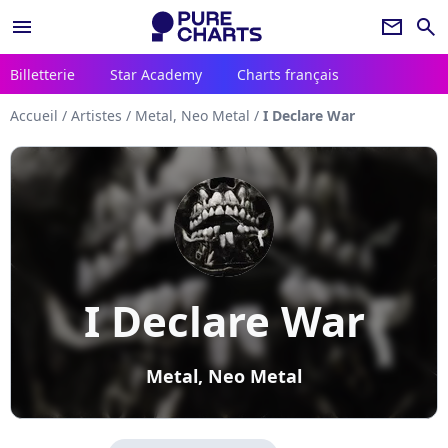
menu
newsletter
search
Billetterie
Star Academy
Charts français
Accueil
/
Artistes
/
Metal, Neo Metal
/
I Declare War
I Declare War
Metal, Neo Metal