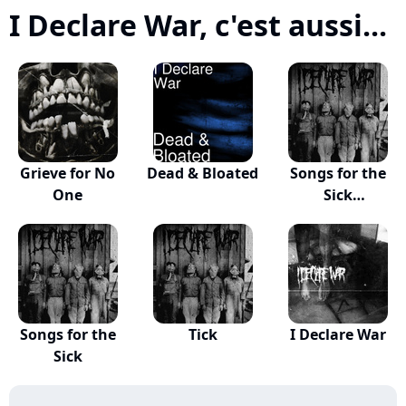
I Declare War, c'est aussi...
Grieve for No
Dead & Bloated
Songs for the
One
Sick
(Instrumen...
Songs for the
Tick
I Declare War
Sick