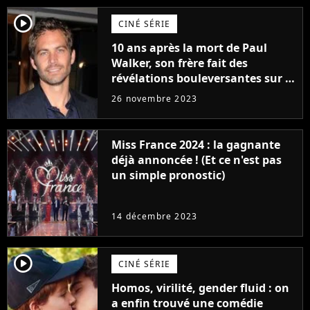
player2
CINÉ SÉRIE
10 ans après la mort de Paul
Walker, son frère fait des
révélations bouleversantes sur la
réaction des acteurs de Fast and
26 novembre 2023
Furious
Miss France 2024 : la gagnante
déjà annoncée ! (Et ce n'est pas
un simple pronostic)
14 décembre 2023
player2
CINÉ SÉRIE
Homos, virilité, gender fluid : on
a enfin trouvé une comédie