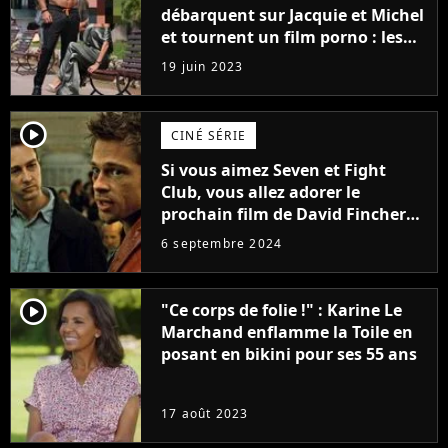
débarquent sur Jacquie et Michel
et tournent un film porno : les
premières images du tournage
19 juin 2023
(exclu)
player2
CINÉ SÉRIE
Si vous aimez Seven et Fight
Club, vous allez adorer le
prochain film de David Fincher
avec lequel il se réinvente
6 septembre 2024
complètement
player2
"Ce corps de folie !" : Karine Le
Marchand enflamme la Toile en
posant en bikini pour ses 55 ans
17 août 2023