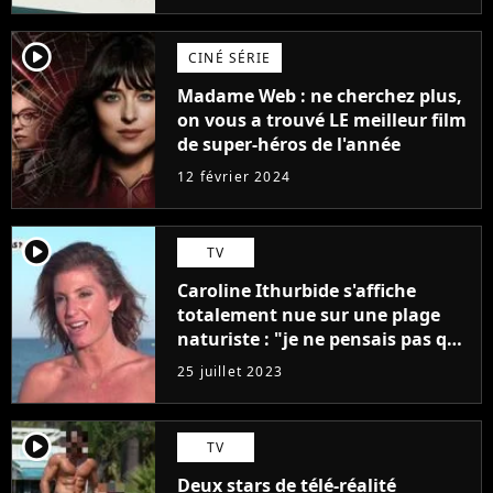
player2
CINÉ SÉRIE
Madame Web : ne cherchez plus,
on vous a trouvé LE meilleur film
de super-héros de l'année
12 février 2024
player2
TV
Caroline Ithurbide s'affiche
totalement nue sur une plage
naturiste : "je ne pensais pas que
j'arriverais à le faire..."
25 juillet 2023
player2
TV
Deux stars de télé-réalité