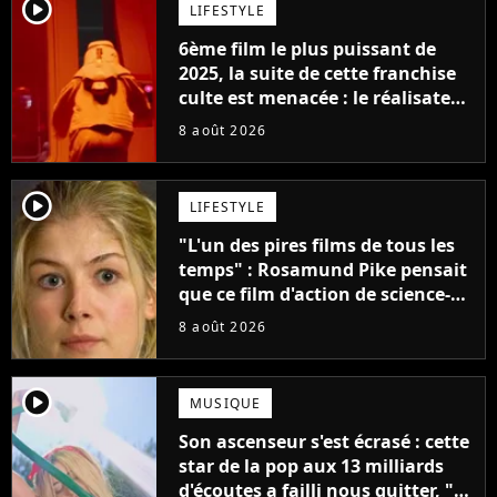
player2
LIFESTYLE
6ème film le plus puissant de
2025, la suite de cette franchise
culte est menacée : le réalisateur
claque la porte pour "différends
8 août 2026
créatifs"
player2
LIFESTYLE
"L'un des pires films de tous les
temps" : Rosamund Pike pensait
que ce film d'action de science-
fiction avec Dwayne Johnson
8 août 2026
mettrait fin à sa carrière
player2
MUSIQUE
Son ascenseur s'est écrasé : cette
star de la pop aux 13 milliards
d'écoutes a failli nous quitter, "Je