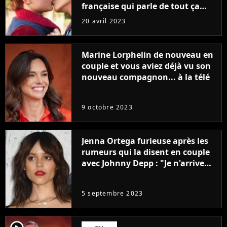
française qui parle de tout ça
sans être super ringarde
20 avril 2023
Marine Lorphelin de nouveau en
couple et vous aviez déjà vu son
nouveau compagnon... à la télé
9 octobre 2023
Jenna Ortega furieuse après les
rumeurs qui la disent en couple
avec Johnny Depp : "Je n'arrive
même pas..."
5 septembre 2023