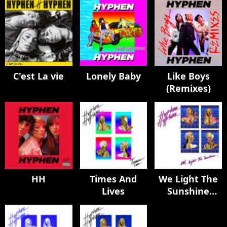
C'est La vie
Lonely Baby
Like Boys
(Remixes)
HH
Times And
We Light The
Lives
Sunshine
(Remix)