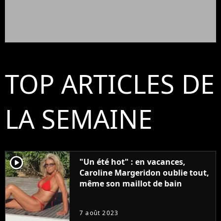
TOP ARTICLES DE
LA SEMAINE
player2
"Un été hot" : en vacances,
Caroline Margeridon oublie tout,
même son maillot de bain
7 août 2023