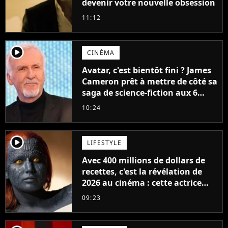
devenir votre nouvelle obsession
11:12
player2
CINÉMA
Avatar, c'est bientôt fini ? James
Cameron prêt à mettre de côté sa
saga de science-fiction aux 6
milliards de recettes
10:24
player2
LIFESTYLE
Avec 400 millions de dollars de
recettes, c'est la révélation de
2026 au cinéma : cette actrice
adorée prête à remplacer
09:23
Jennifer Lawrence chez Marvel