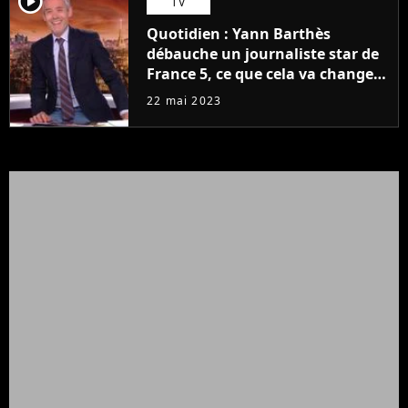
player2
TV
Quotidien : Yann Barthès
débauche un journaliste star de
France 5, ce que cela va changer
à la rentrée
22 mai 2023