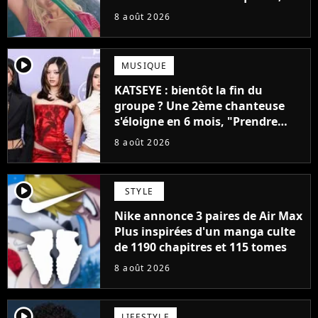
pensais ne plus jamais chanter"
8 août 2026
player2
MUSIQUE
KATSEYE : bientôt la fin du
groupe ? Une 2ème chanteuse
s'éloigne en 6 mois, "Prendre
cette décision n’a pas été facile"
8 août 2026
player2
STYLE
Nike annonce 3 paires de Air Max
Plus inspirées d'un manga culte
de 1190 chapitres et 115 tomes
8 août 2026
player2
LIFESTYLE