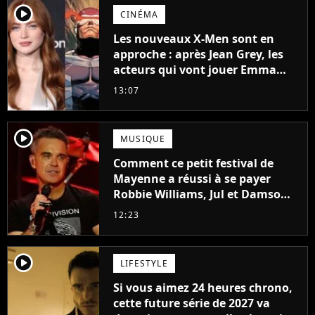
player2
CINÉMA
Les nouveaux X-Men sont en
approche : après Jean Grey, les
acteurs qui vont jouer Emma
Frost et Cyclope trouvés !
13:07
player2
MUSIQUE
Comment ce petit festival de
Mayenne a réussi à se payer
Robbie Williams, Jul et Damso
cette année ?
12:23
player2
LIFESTYLE
Si vous aimez 24 heures chrono,
cette future série de 2027 va