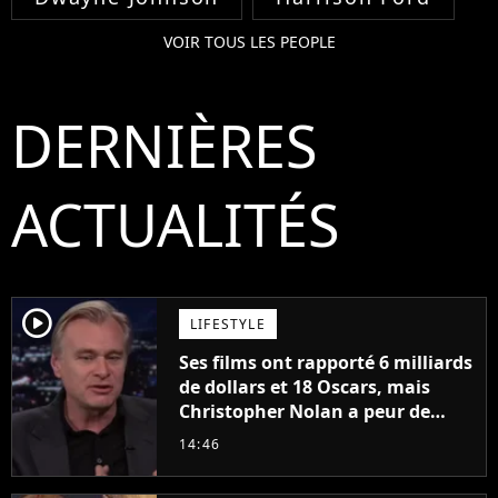
VOIR TOUS LES PEOPLE
DERNIÈRES
ACTUALITÉS
player2
LIFESTYLE
Ses films ont rapporté 6 milliards
de dollars et 18 Oscars, mais
Christopher Nolan a peur de
tourner un genre de films très
14:46
particulier