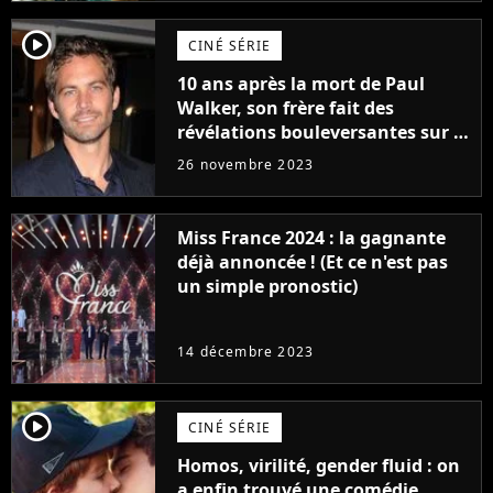
player2
CINÉ SÉRIE
10 ans après la mort de Paul
Walker, son frère fait des
révélations bouleversantes sur la
réaction des acteurs de Fast and
26 novembre 2023
Furious
Miss France 2024 : la gagnante
déjà annoncée ! (Et ce n'est pas
un simple pronostic)
14 décembre 2023
player2
CINÉ SÉRIE
Homos, virilité, gender fluid : on
a enfin trouvé une comédie