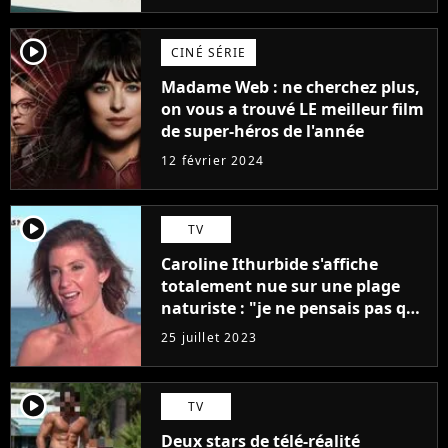
player2
CINÉ SÉRIE
Madame Web : ne cherchez plus,
on vous a trouvé LE meilleur film
de super-héros de l'année
12 février 2024
player2
TV
Caroline Ithurbide s'affiche
totalement nue sur une plage
naturiste : "je ne pensais pas que
j'arriverais à le faire..."
25 juillet 2023
player2
TV
Deux stars de télé-réalité