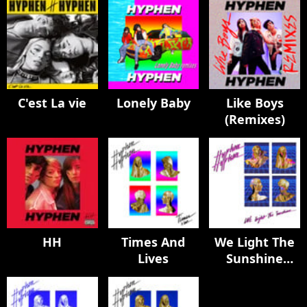
C'est La vie
Lonely Baby
Like Boys
(Remixes)
HH
Times And
We Light The
Lives
Sunshine
(Remix)