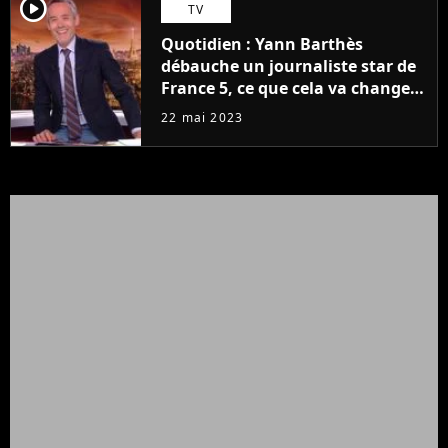
player2
TV
Quotidien : Yann Barthès
débauche un journaliste star de
France 5, ce que cela va changer
à la rentrée
22 mai 2023