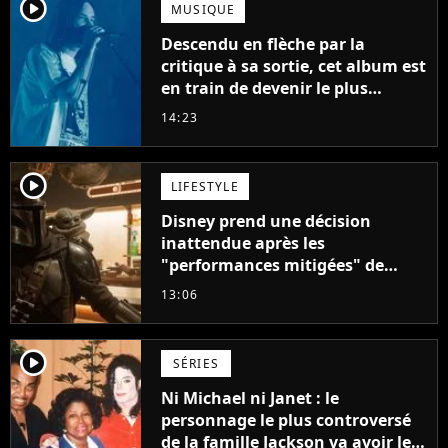
player2
MUSIQUE
Descendu en flèche par la
critique à sa sortie, cet album est
en train de devenir le plus
populaire de son auteur
14:23
player2
LIFESTYLE
Disney prend une décision
inattendue après les
"performances mitigées" de
Vaiana et The Mandalorian &
13:06
Grogu au box-office
player2
SÉRIES
Ni Michael ni Janet : le
personnage le plus controversé
de la famille Jackson va avoir le