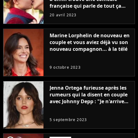
française qui parle de tout ça
sans être super ringarde
20 avril 2023
Marine Lorphelin de nouveau en
couple et vous aviez déjà vu son
nouveau compagnon... à la télé
9 octobre 2023
Jenna Ortega furieuse après les
rumeurs qui la disent en couple
avec Johnny Depp : "Je n'arrive
même pas..."
5 septembre 2023