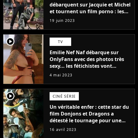
débarquent sur Jacquie et Michel
et tournent un film porno : les
premières images du tournage
19 juin 2023
(exclu)
player2
TV
Emilie Nef Naf débarque sur
OnlyFans avec des photos très
sexy... les fétichistes vont
prendre leur pied !
4 mai 2023
player2
CINÉ SÉRIE
Un véritable enfer : cette star du
film Donjons et Dragons a
détesté le tournage pour une
raison très spéciale
16 avril 2023