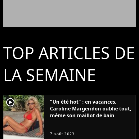
TOP ARTICLES DE
LA SEMAINE
player2
"Un été hot" : en vacances,
Caroline Margeridon oublie tout,
même son maillot de bain
7 août 2023