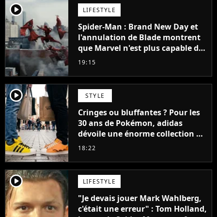
player2
LIFESTYLE
Spider-Man : Brand New Day et
l'annulation de Blade montrent
que Marvel n'est plus capable de
faire quoi que ce soit de simple
19:15
player2
STYLE
Cringes ou bluffantes ? Pour les
30 ans de Pokémon, adidas
dévoile une énorme collection de
sneakers et je ne sais pas quoi en
18:22
penser
player2
LIFESTYLE
"Je devais jouer Mark Wahlberg,
c'était une erreur" : Tom Holland,