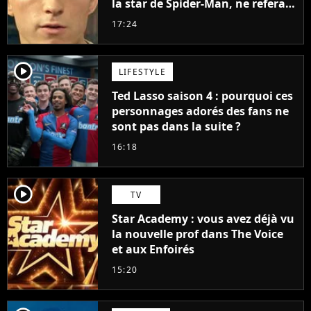
la star de Spider-Man, ne referait
pas ce blockbuster
17:24
player2
LIFESTYLE
Ted Lasso saison 4 : pourquoi ces
personnages adorés des fans ne
sont pas dans la suite ?
16:18
player2
TV
Star Academy : vous avez déjà vu
la nouvelle prof dans The Voice
et aux Enfoirés
15:20