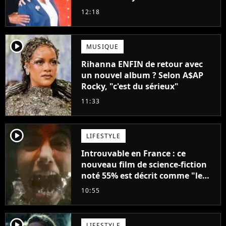
droit à sa propre série
12:18
player2
MUSIQUE
Rihanna ENFIN de retour avec
un nouvel album ? Selon A$AP
Rocky, "c'est du sérieux"
11:33
player2
LIFESTYLE
Introuvable en France : ce
nouveau film de science-fiction
noté 55% est décrit comme "le
plus stupide de l'année"
10:55
player2
LIFESTYLE