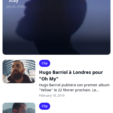
"Stay"
July 26, 2020
Clip
Hugo Barriol à Londres pour
"Oh My"
Hugo Barriol publiera son premier album
"Yellow" le 22 février prochain. Le
chanteur, repéré dans le métro à l'origine,
February 18, 2019
propose désormais la ballade pop-folk...
Clip