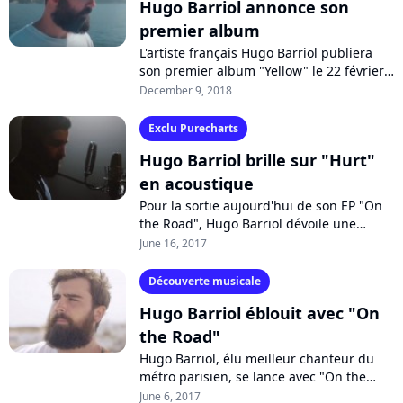
Hugo Barriol annonce son
premier album
L'artiste français Hugo Barriol publiera
son premier album "Yellow" le 22 février
2019. Il dévoile son univers folk et
December 9, 2018
émouvant avec les extraits "Million...
Exclu Purecharts
Hugo Barriol brille sur "Hurt"
en acoustique
Pour la sortie aujourd'hui de son EP "On
the Road", Hugo Barriol dévoile une
session acoustique de son titre "Hurt".
June 16, 2017
Pure Charts vous la présente en avant-
première...
Découverte musicale
Hugo Barriol éblouit avec "On
the Road"
Hugo Barriol, élu meilleur chanteur du
métro parisien, se lance avec "On the
Road", une chanson sublime qui annonce
June 6, 2017