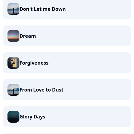
Don't Let me Down
Dream
Forgiveness
From Love to Dust
Glory Days