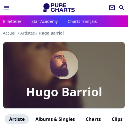
menu
newsletter
search
Billetterie
Star Academy
Charts français
Accueil
/
Artistes
/
Hugo Barriol
Hugo Barriol
Artiste
Albums & Singles
Charts
Clips