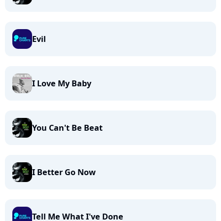
Evil
I Love My Baby
You Can't Be Beat
I Better Go Now
Tell Me What I've Done