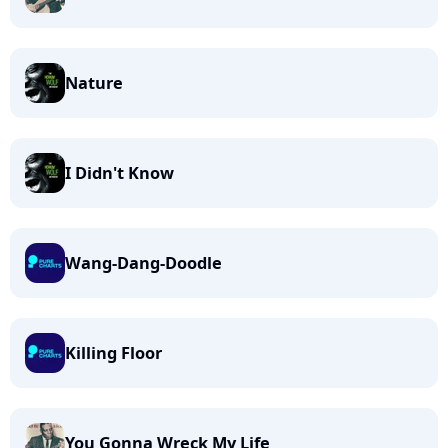
Nature
I Didn't Know
Wang-Dang-Doodle
Killing Floor
You Gonna Wreck My Life