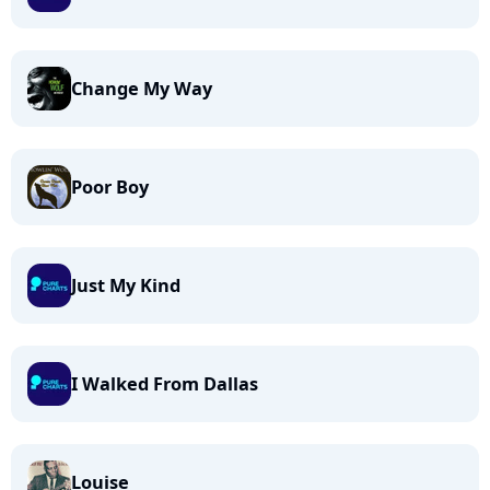
Change My Way
Poor Boy
Just My Kind
I Walked From Dallas
Louise