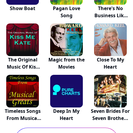
Show Boat
Pagan Love
There's No
Song
Business Like
Show...
The Original
Magic from the
Close To My
Music Of Kiss
Movies
Heart
Me...
Timeless Songs
Deep In My
Seven Brides For
From Musical
Heart
Seven Brothe...
G...