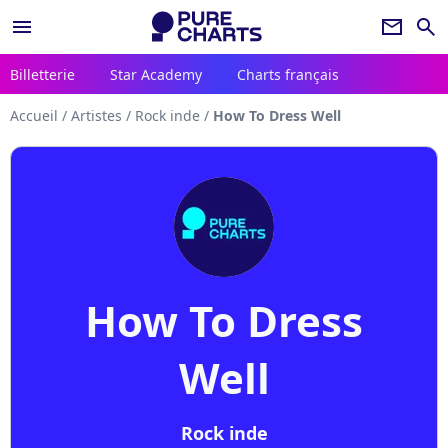
menu
newsletter
search
Billetterie
Star Academy
Charts français
Accueil
/
Artistes
/
Rock inde
/
How To Dress Well
How To Dress
Well
Rock inde