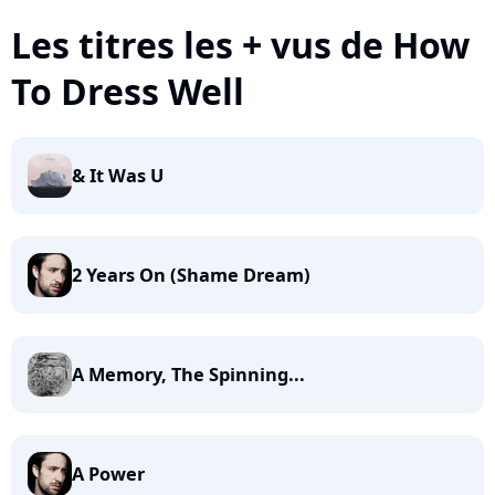
Les titres les + vus de How
To Dress Well
& It Was U
2 Years On (Shame Dream)
A Memory, The Spinning...
A Power