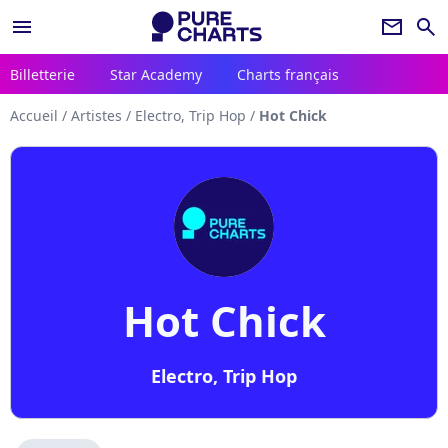
menu
newsletter
search
Billetterie
Star Academy
Charts français
Accueil
/
Artistes
/
Electro, Trip Hop
/
Hot Chick
Hot Chick
Electro, Trip Hop