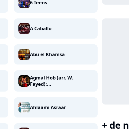
6 Teens
A Caballo
Abu el Khamsa
Agmal Hob (arr. W.
Fayed):...
Ahlaami Asraar
+ de n