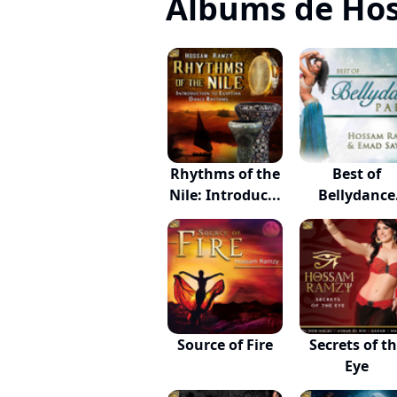
Albums de Ho
Rhythms of the
Best of
Nile: Introduc...
Bellydance
Party
Source of Fire
Secrets of t
Eye