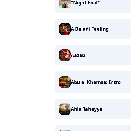
"Night Foal"
A Baladi Feeling
Aazab
Abu el Khamsa: Intro
Ahla Taheyya