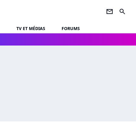
newsletter
search
TV ET MÉDIAS
FORUMS