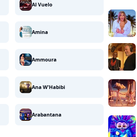
Al Vuelo
Amina
Ammoura
Ana W'Habibi
Arabantana