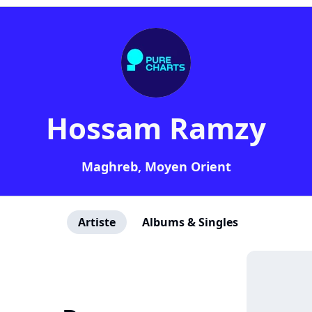
Hossam Ramzy
Maghreb, Moyen Orient
Artiste
Albums & Singles