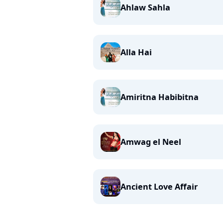
Ahlaw Sahla
Alla Hai
Amiritna Habibitna
Amwag el Neel
Ancient Love Affair