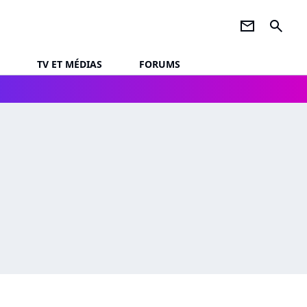
newsletter
search
TV ET MÉDIAS
FORUMS