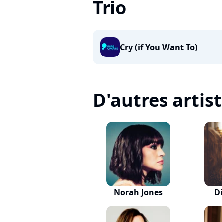
Trio
Cry (if You Want To)
D'autres artis
Norah Jones
D