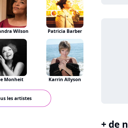
andra Wilson
Patricia Barber
ne Monheit
Karrin Allyson
us les artistes
+ de n