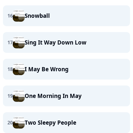
Snowball
16
Sing It Way Down Low
17
I May Be Wrong
18
One Morning In May
19
Two Sleepy People
20