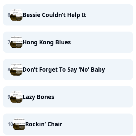
Bessie Couldn’t Help It
6
Hong Kong Blues
7
Don’t Forget To Say ‘No’ Baby
8
Lazy Bones
9
Rockin’ Chair
10