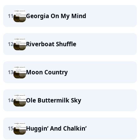
Georgia On My Mind
11
Riverboat Shuffle
12
Moon Country
13
Ole Buttermilk Sky
14
Huggin’ And Chalkin’
15