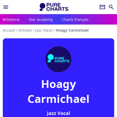
menu
newsletter
search
Billetterie
Star Academy
Charts français
Accueil
/
Artistes
/
Jazz Vocal
/
Hoagy Carmichael
Hoagy
Carmichael
Jazz Vocal