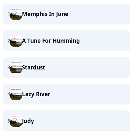
Memphis In June
1
A Tune For Humming
2
Stardust
3
Lazy River
4
Judy
5