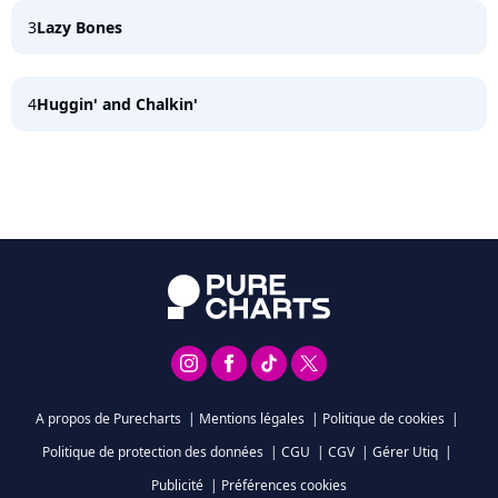
3
Lazy Bones
4
Huggin' and Chalkin'
A propos de Purecharts
|
Mentions légales
|
Politique de cookies
|
Politique de protection des données
|
CGU
|
CGV
|
Gérer Utiq
|
Publicité
|
Préférences cookies