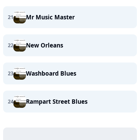
Mr Music Master
21
New Orleans
22
Washboard Blues
23
Rampart Street Blues
24