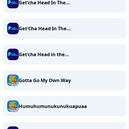
Get'cha Head In The...
Get'Cha Head In The...
Get'cha Head in the...
Gotta Go My Own Way
Humuhumunukunukuapuaa