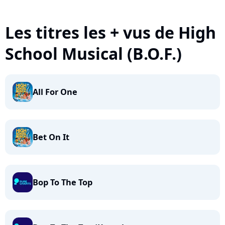
Les titres les + vus de High
School Musical (B.O.F.)
All For One
Bet On It
Bop To The Top