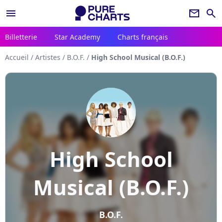
menu
newsletter
search
Billetterie
Star Academy
Charts français
Accueil
/
Artistes
/
B.O.F.
/
High School Musical (B.O.F.)
High School
Musical (B.O.F.)
B.O.F.