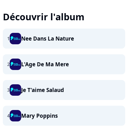
Découvrir l'album
Nee Dans La Nature
1
L'Age De Ma Mere
2
Je T'aime Salaud
3
Mary Poppins
4