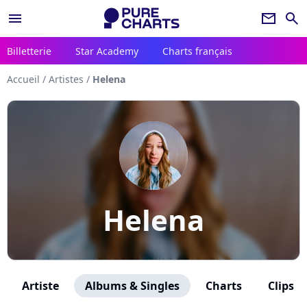
menu
newsletter
search
Billetterie
Star Academy
Charts français
Accueil
/
Artistes
/
Helena
Helena
Artiste
Albums & Singles
Charts
Clips