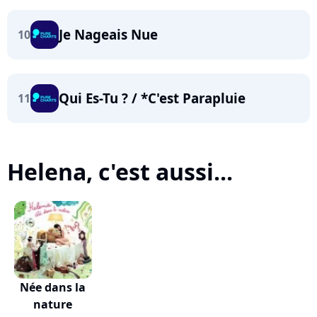
Je Nageais Nue
10
Qui Es-Tu ? / *C'est Parapluie
11
Helena, c'est aussi...
Née dans la
nature