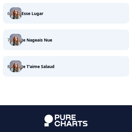
6
Esse Lugar
7
Je Nageais Nue
8
Je T'aime Salaud