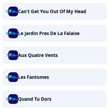
Can't Get You Out Of My Head
5
Le Jardin Pres De La Falaise
6
Aux Quatre Vents
7
Les Fantomes
8
Quand Tu Dors
9