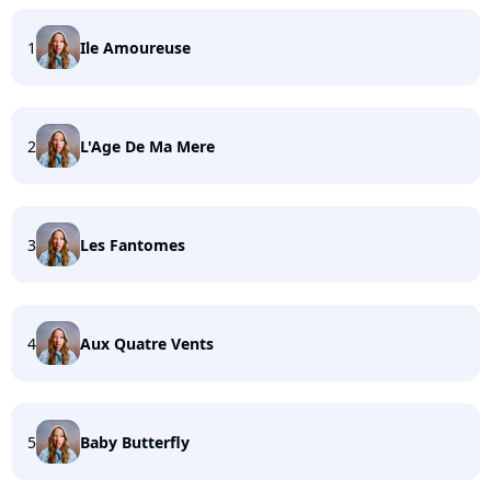
1
Ile Amoureuse
2
L'Age De Ma Mere
3
Les Fantomes
4
Aux Quatre Vents
5
Baby Butterfly