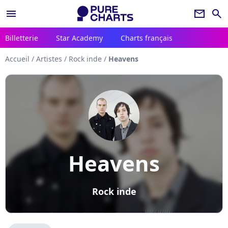
menu
newsletter
search
Billetterie
Star Academy
Charts français
Accueil
/
Artistes
/
Rock inde
/
Heavens
Heavens
Rock inde