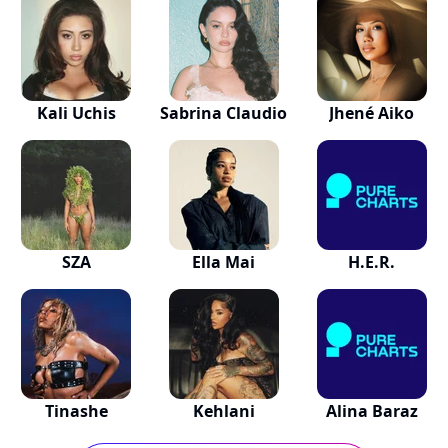
Kali Uchis
Sabrina Claudio
Jhené Aiko
SZA
Ella Mai
H.E.R.
Tinashe
Kehlani
Alina Baraz