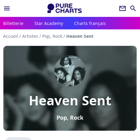
menu
newsletter
search
Billetterie
Star Academy
Charts français
Accueil
/
Artistes
/
Pop, Rock
/
Heaven Sent
Heaven Sent
Pop, Rock