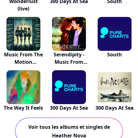
Wonderlust
300 Days At Sea
South
(live)
Music From The
Serendipity -
South
Motion
Music From
Picture...
The...
The Way It Feels
300 Days At Sea
300 Days At Sea
Voir tous les albums et singles de
Heather Nova