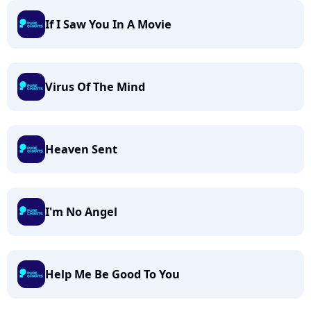
If I Saw You In A Movie
Virus Of The Mind
Heaven Sent
I'm No Angel
Help Me Be Good To You