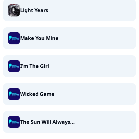
Light Years
Make You Mine
I'm The Girl
Wicked Game
The Sun Will Always...