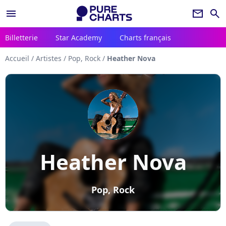
menu
newsletter
search
Billetterie
Star Academy
Charts français
Accueil
/
Artistes
/
Pop, Rock
/
Heather Nova
Heather Nova
Pop, Rock