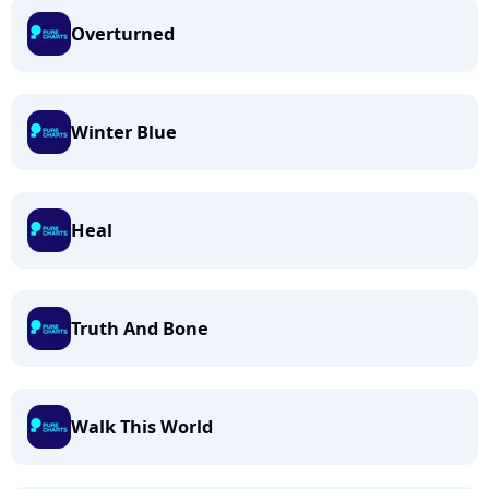
Overturned
Winter Blue
Heal
Truth And Bone
Walk This World